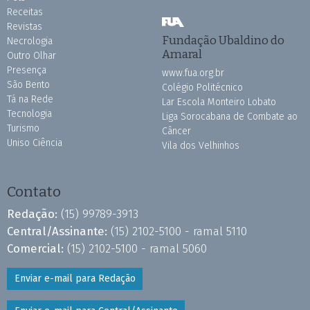
Receitas
Revistas
Fundação Ubaldino do
Necrologia
Amaral
Outro Olhar
Presença
www.fua.org.br
São Bento
Colégio Politécnico
Tá na Rede
Lar Escola Monteiro Lobato
Tecnologia
Liga Sorocabana de Combate ao
Turismo
Câncer
Uniso Ciência
Vila dos Velhinhos
Contato
Redação:
(15) 99789-3913
Central/Assinante:
(15) 2102-5100 - ramal 5110
Comercial:
(15) 2102-5100 - ramal 5060
Enviar e-mail para Redação