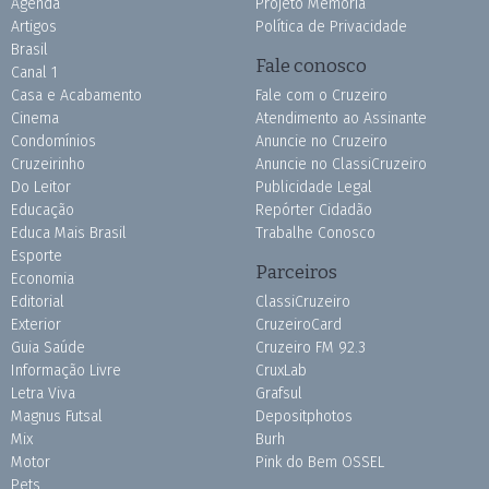
Agenda
Projeto Memória
Artigos
Política de Privacidade
Brasil
Fale conosco
Canal 1
Casa e Acabamento
Fale com o Cruzeiro
Cinema
Atendimento ao Assinante
Condomínios
Anuncie no Cruzeiro
Cruzeirinho
Anuncie no ClassiCruzeiro
Do Leitor
Publicidade Legal
Educação
Repórter Cidadão
Educa Mais Brasil
Trabalhe Conosco
Esporte
Parceiros
Economia
Editorial
ClassiCruzeiro
Exterior
CruzeiroCard
Guia Saúde
Cruzeiro FM 92.3
Informação Livre
CruxLab
Letra Viva
Grafsul
Magnus Futsal
Depositphotos
Mix
Burh
Motor
Pink do Bem OSSEL
Pets