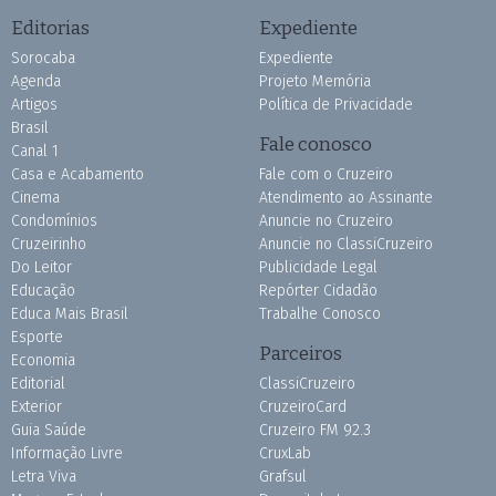
Editorias
Expediente
Sorocaba
Expediente
Agenda
Projeto Memória
Artigos
Política de Privacidade
Brasil
Fale conosco
Canal 1
Casa e Acabamento
Fale com o Cruzeiro
Cinema
Atendimento ao Assinante
Condomínios
Anuncie no Cruzeiro
Cruzeirinho
Anuncie no ClassiCruzeiro
Do Leitor
Publicidade Legal
Educação
Repórter Cidadão
Educa Mais Brasil
Trabalhe Conosco
Esporte
Parceiros
Economia
Editorial
ClassiCruzeiro
Exterior
CruzeiroCard
Guia Saúde
Cruzeiro FM 92.3
Informação Livre
CruxLab
Letra Viva
Grafsul