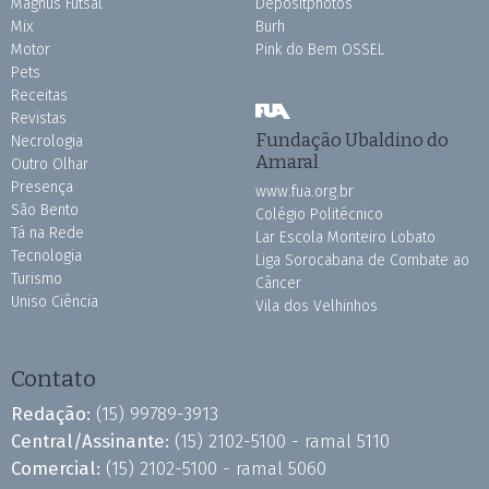
Magnus Futsal
Depositphotos
Mix
Burh
Motor
Pink do Bem OSSEL
Pets
Receitas
Revistas
Fundação Ubaldino do
Necrologia
Amaral
Outro Olhar
Presença
www.fua.org.br
São Bento
Colégio Politécnico
Tá na Rede
Lar Escola Monteiro Lobato
Tecnologia
Liga Sorocabana de Combate ao
Turismo
Câncer
Uniso Ciência
Vila dos Velhinhos
Contato
Redação:
(15) 99789-3913
Central/Assinante:
(15) 2102-5100 - ramal 5110
Comercial:
(15) 2102-5100 - ramal 5060