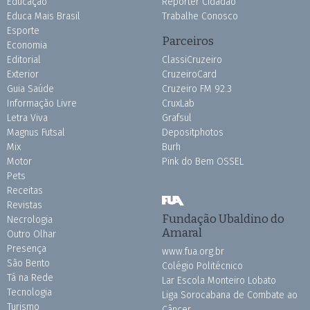
Educação
Repórter Cidadão
Educa Mais Brasil
Trabalhe Conosco
Esporte
Parceiros
Economia
Editorial
ClassiCruzeiro
Exterior
CruzeiroCard
Guia Saúde
Cruzeiro FM 92.3
Informação Livre
CruxLab
Letra Viva
Grafsul
Magnus Futsal
Depositphotos
Mix
Burh
Motor
Pink do Bem OSSEL
Pets
Receitas
Revistas
Fundação Ubaldino do
Necrologia
Amaral
Outro Olhar
Presença
www.fua.org.br
São Bento
Colégio Politécnico
Tá na Rede
Lar Escola Monteiro Lobato
Tecnologia
Liga Sorocabana de Combate ao
Turismo
Câncer