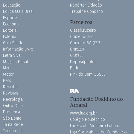
Educação
Repórter Cidadão
Educa Mais Brasil
Trabalhe Conosco
Esporte
Parceiros
Economia
Editorial
ClassiCruzeiro
Exterior
CruzeiroCard
Guia Saúde
Cruzeiro FM 92.3
Informação Livre
CruxLab
Letra Viva
Grafsul
Magnus Futsal
Depositphotos
Mix
Burh
Motor
Pink do Bem OSSEL
Pets
Receitas
Revistas
Fundação Ubaldino do
Necrologia
Amaral
Outro Olhar
Presença
www.fua.org.br
São Bento
Colégio Politécnico
Tá na Rede
Lar Escola Monteiro Lobato
Tecnologia
Liga Sorocabana de Combate ao