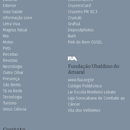
Exterior
CruzeiroCard
Guia Saúde
Cruzeiro FM 92.3
Informação Livre
CruxLab
Letra Viva
Grafsul
Magnus Futsal
Depositphotos
Mix
Burh
Motor
Pink do Bem OSSEL
Pets
Receitas
Revistas
Fundação Ubaldino do
Necrologia
Amaral
Outro Olhar
Presença
www.fua.org.br
São Bento
Colégio Politécnico
Tá na Rede
Lar Escola Monteiro Lobato
Tecnologia
Liga Sorocabana de Combate ao
Turismo
Câncer
Uniso Ciência
Vila dos Velhinhos
Contato