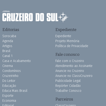
Editorias
Expediente
Sorocaba
Expediente
Agenda
Projeto Memória
Artigos
Política de Privacidade
Brasil
Fale conosco
Canal 1
Casa e Acabamento
Fale com o Cruzeiro
Cinema
Atendimento ao Assinante
Condomínios
Anuncie no Cruzeiro
Cruzeirinho
Anuncie no ClassiCruzeiro
Do Leitor
Publicidade Legal
Educação
Repórter Cidadão
Educa Mais Brasil
Trabalhe Conosco
Esporte
Parceiros
Economia
Editorial
ClassiCruzeiro