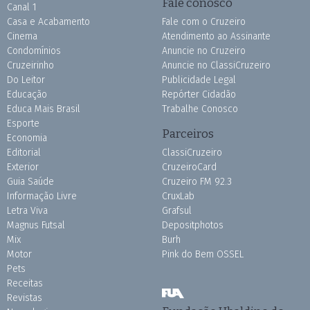
Fale conosco
Canal 1
Casa e Acabamento
Fale com o Cruzeiro
Cinema
Atendimento ao Assinante
Condomínios
Anuncie no Cruzeiro
Cruzeirinho
Anuncie no ClassiCruzeiro
Do Leitor
Publicidade Legal
Educação
Repórter Cidadão
Educa Mais Brasil
Trabalhe Conosco
Esporte
Parceiros
Economia
Editorial
ClassiCruzeiro
Exterior
CruzeiroCard
Guia Saúde
Cruzeiro FM 92.3
Informação Livre
CruxLab
Letra Viva
Grafsul
Magnus Futsal
Depositphotos
Mix
Burh
Motor
Pink do Bem OSSEL
Pets
Receitas
Revistas