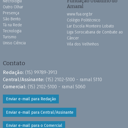
Fundação Ubaldino do
Necrologia
Amaral
Outro Olhar
Presença
www.fua.org.br
São Bento
Colégio Politécnico
Tá na Rede
Lar Escola Monteiro Lobato
Tecnologia
Liga Sorocabana de Combate ao
Turismo
Câncer
Uniso Ciência
Vila dos Velhinhos
Contato
Redação:
(15) 99789-3913
Central/Assinante:
(15) 2102-5100 - ramal 5110
Comercial:
(15) 2102-5100 - ramal 5060
Enviar e-mail para Redação
Enviar e-mail para Central/Assinante
Enviar e-mail para o Comercial