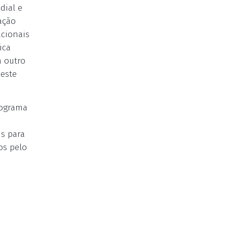
dial e
dação
acionais
ica
a outro
 este
rograma
is para
os pelo