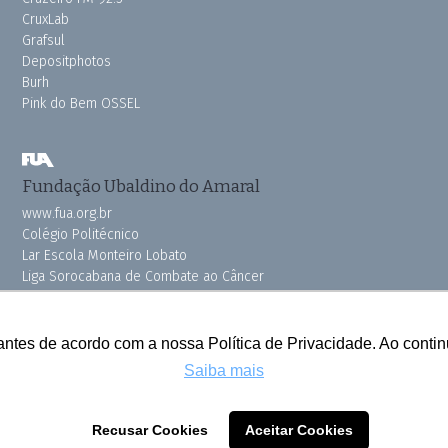
CruxLab
Grafsul
Depositphotos
Burh
Pink do Bem OSSEL
Fundação Ubaldino do Amaral
www.fua.org.br
Colégio Politécnico
Lar Escola Monteiro Lobato
Liga Sorocabana de Combate ao Câncer
Vila dos Velhinhos
antes de acordo com a nossa Política de Privacidade. Ao cont
Saiba mais
Todos os direitos reservados © 2025 Cruzeiro do Sul
Recusar Cookies
Aceitar Cookies