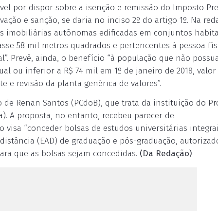
ável por dispor sobre a isenção e remissão do Imposto Pre
vação e sanção, se daria no inciso 2º do artigo 1º. Na re
es imobiliárias autônomas edificadas em conjuntos habit
apasse 58 mil metros quadrados e pertencentes à pessoa fís
al”. Prevê, ainda, o benefício “à população que não possu
al ou inferior a R$ 74 mil em 1º de janeiro de 2018, valor
 e revisão da planta genérica de valores”.
o de Renan Santos (PCdoB), que trata da instituição do P
). A proposta, no entanto, recebeu parecer de
o visa “conceder bolsas de estudos universitárias integra
 distância (EAD) de graduação e pós-graduação, autorizad
para que as bolsas sejam concedidas.
(Da Redação)