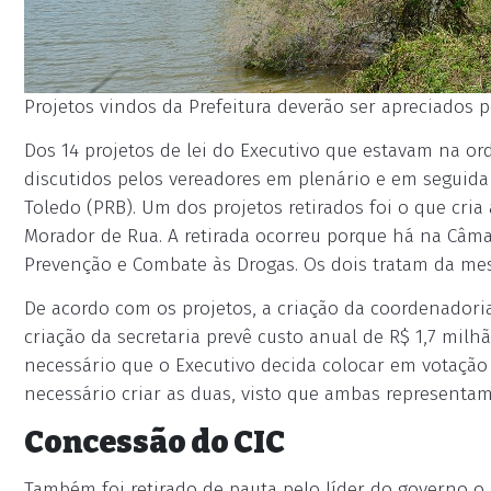
Projetos vindos da Prefeitura deverão ser apreciados p
Dos 14 projetos de lei do Executivo que estavam na or
discutidos pelos vereadores em plenário e em seguida 
Toledo (PRB). Um dos projetos retirados foi o que cria 
Morador de Rua. A retirada ocorreu porque há na Câma
Prevenção e Combate às Drogas. Os dois tratam da me
De acordo com os projetos, a criação da coordenadoria
criação da secretaria prevê custo anual de R$ 1,7 milh
necessário que o Executivo decida colocar em votação
necessário criar as duas, visto que ambas representam
Concessão do CIC
Também foi retirado de pauta pelo líder do governo o p