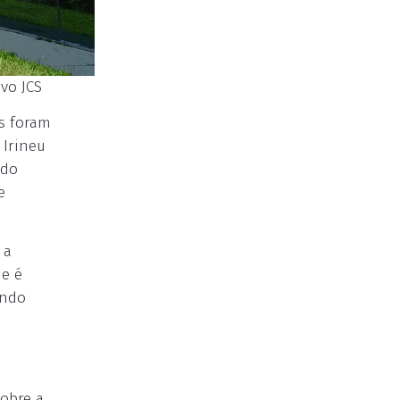
vo JCS
is foram
 Irineu
 do
e
 a
ue é
endo
sobre a