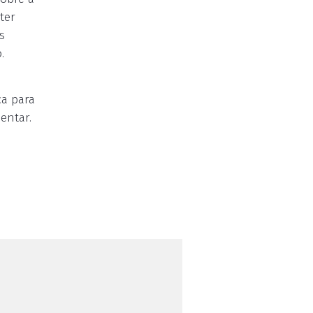
ter
s
.
ca para
entar.