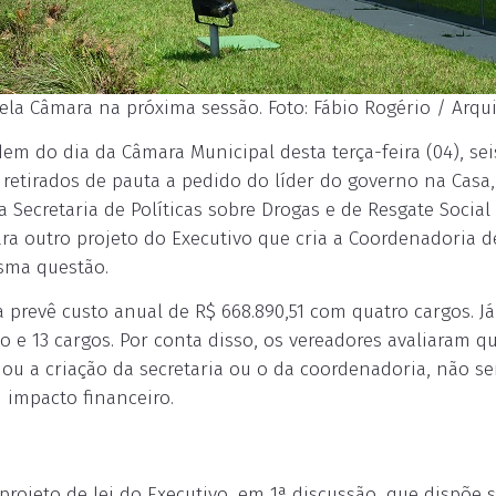
ela Câmara na próxima sessão. Foto: Fábio Rogério / Arqui
dem do dia da Câmara Municipal desta terça-feira (04), se
retirados de pauta a pedido do líder do governo na Casa,
a Secretaria de Políticas sobre Drogas e de Resgate Social
ra outro projeto do Executivo que cria a Coordenadoria d
sma questão.
 prevê custo anual de R$ 668.890,51 com quatro cargos. Já
ão e 13 cargos. Por conta disso, os vereadores avaliaram q
 ou a criação da secretaria ou o da coordenadoria, não s
 impacto financeiro.
rojeto de lei do Executivo, em 1ª discussão, que dispõe 