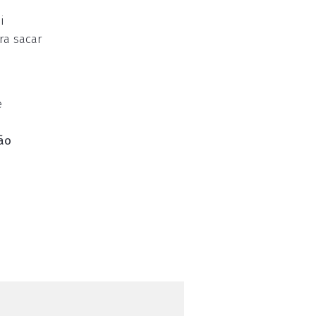
i
ra sacar
e
ão