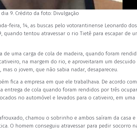
ia 9. Crédito da foto: Divulgação
-feira, 14, as buscas pelo votorantinense Leonardo dos
 9, quando tentou atravessar o rio Tietê para escapar de 
ega de uma carga de cola de madeira, quando foram rendi
cativeiro, na margem do rio, e aproveitaram um descuido
u, mas o jovem, que não sabia nadar, desapareceu.
ém fica a empresa em que ele trabalhava. De acordo com
r a entrega de cola quando foram rendidos por três ocupa
ocados no automóvel e levados para o cativeiro, em uma
ia afrouxado, chamou o sobrinho e ambos saíram da casa e
tica. O homem conseguiu atravessar para pedir socorro n