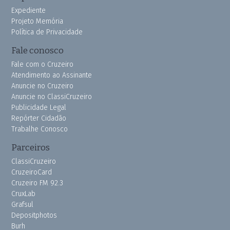
Expediente
Projeto Memória
Política de Privacidade
Fale conosco
Fale com o Cruzeiro
Atendimento ao Assinante
Anuncie no Cruzeiro
Anuncie no ClassiCruzeiro
Publicidade Legal
Repórter Cidadão
Trabalhe Conosco
Parceiros
ClassiCruzeiro
CruzeiroCard
Cruzeiro FM 92.3
CruxLab
Grafsul
Depositphotos
Burh