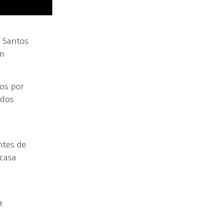
 Santos
um
dos por
 dos
ntes de
 casa
a