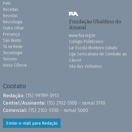
Pets
Receitas
Revistas
Fundação Ubaldino do
Necrologia
Amaral
Outro Olhar
Presença
www.fua.org.br
São Bento
Colégio Politécnico
Tá na Rede
Lar Escola Monteiro Lobato
Tecnologia
Liga Sorocabana de Combate ao
Turismo
Câncer
Uniso Ciência
Vila dos Velhinhos
Contato
Redação:
(15) 99789-3913
Central/Assinante:
(15) 2102-5100 - ramal 5110
Comercial:
(15) 2102-5100 - ramal 5060
Enviar e-mail para Redação