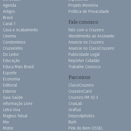
Agenda
Projeto Memória
Artigos
Política de Privacidade
Brasil
Fale conosco
Canal 1
Casa e Acabamento
Fale com o Cruzeiro
Cinema
Atendimento ao Assinante
Condomínios
Anuncie no Cruzeiro
Cruzeirinho
Anuncie no ClassiCruzeiro
Do Leitor
Publicidade Legal
Educação
Repórter Cidadão
Educa Mais Brasil
Trabalhe Conosco
Esporte
Parceiros
Economia
Editorial
ClassiCruzeiro
Exterior
CruzeiroCard
Guia Saúde
Cruzeiro FM 92.3
Informação Livre
CruxLab
Letra Viva
Grafsul
Magnus Futsal
Depositphotos
Mix
Burh
Motor
Pink do Bem OSSEL