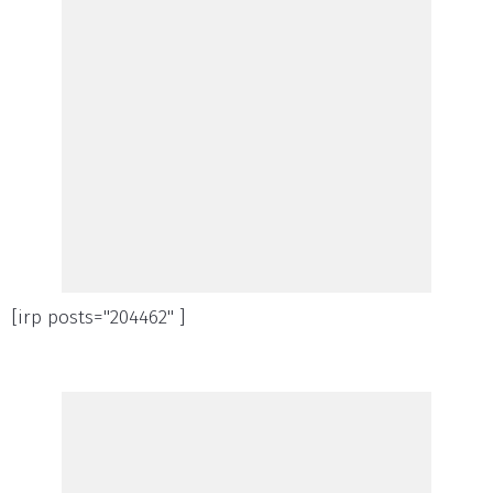
[irp posts="204462" ]