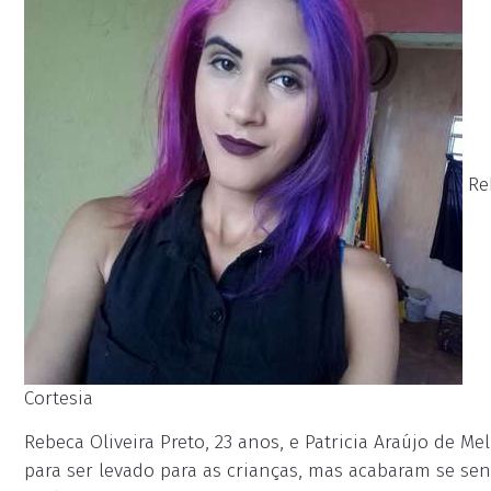
Reb
Cortesia
Rebeca Oliveira Preto, 23 anos, e Patricia Araújo de M
para ser levado para as crianças, mas acabaram se s