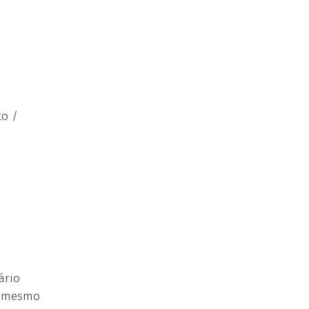
to /
ário
no mesmo