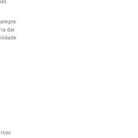
mas
 sempre
ria dar
ilidade
ursos