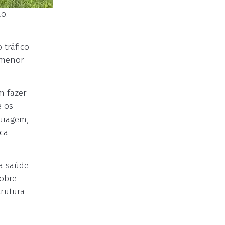
o.
 tráfico
 menor
m fazer
e os
uiagem,
eca
a saúde
sobre
trutura