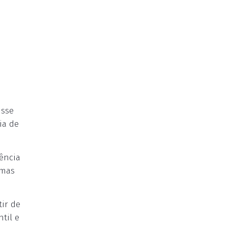
isse
ia de
ência
umas
tir de
til e