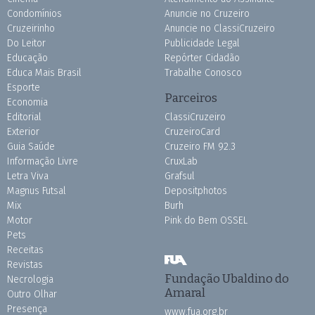
Condomínios
Anuncie no Cruzeiro
Cruzeirinho
Anuncie no ClassiCruzeiro
Do Leitor
Publicidade Legal
Educação
Repórter Cidadão
Educa Mais Brasil
Trabalhe Conosco
Esporte
Parceiros
Economia
Editorial
ClassiCruzeiro
Exterior
CruzeiroCard
Guia Saúde
Cruzeiro FM 92.3
Informação Livre
CruxLab
Letra Viva
Grafsul
Magnus Futsal
Depositphotos
Mix
Burh
Motor
Pink do Bem OSSEL
Pets
Receitas
Revistas
Fundação Ubaldino do
Necrologia
Amaral
Outro Olhar
Presença
www.fua.org.br