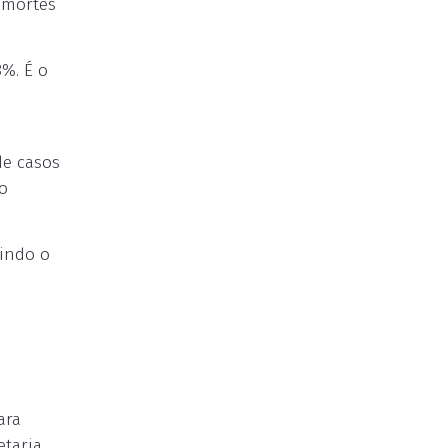
 mortes
8%. É o
e
de casos
o
indo o
ara
etaria