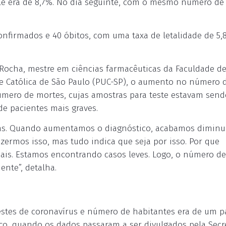
ele era de 8,7%. No dia seguinte, com o mesmo número de
onfirmados e 40 óbitos, com uma taxa de letalidade de 5,
a Rocha, mestre em ciências farmacêuticas da Faculdade d
de Católica de São Paulo (PUC-SP), o aumento no número 
úmero de mortes, cujas amostras para teste estavam send
de pacientes mais graves.
ças. Quando aumentamos o diagnóstico, acabamos diminu
izermos isso, mas tudo indica que seja por isso. Por que
mais. Estamos encontrando casos leves. Logo, o número de
nte”, detalha.
estes de coronavírus e número de habitantes era de um p
ço, quando os dados passaram a ser divulgados pela Secr