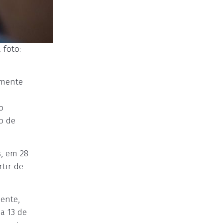
 foto:
amente
o
o de
s, em 28
tir de
ente,
ia 13 de