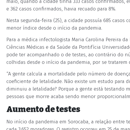
maio, quando a cidade tinha 333 casos confirmados, 
e 362 casos confirmados, havia recuado para 8%.
Nesta segunda-feira (25), a cidade possuía 685 casos c
menor índice desde o início da pandemia.
Para a médica infectologista Maria Carolina Pereira d
Ciências Médicas e da Saúde da Pontifícia Universida
pode ter acompanhado o de testes, ao contrário do n
colhidas desde o início da pandemia, por se tratarem 
“A gente calcula a mortalidade pelo número de doen
coeficiente de letalidade. Não existe um estudo para d
diminuiu a letalidade? Porque a gente está testando 
pessoas que morre acaba sendo menor proporcionalme
Aumento de testes
No início da pandemia em Sorocaba, a relação entre t
cada 3.652 moradores. O registro ocorreu em 25 de mar