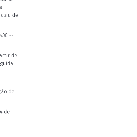
ia
 caiu de
430 --
artir de
eguida
ção de
4 de