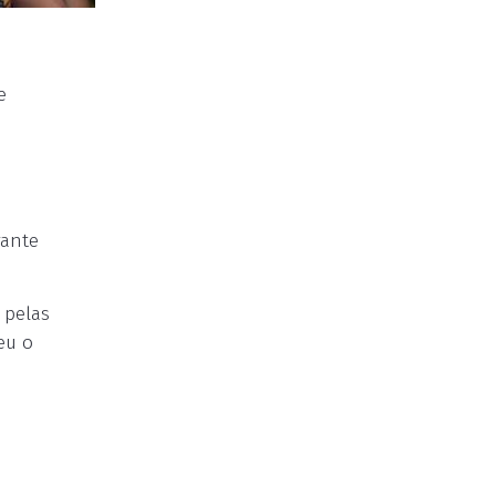
e
rante
 pelas
eu o