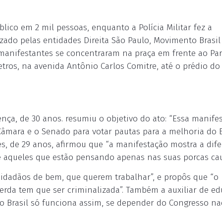
ico em 2 mil pessoas, enquanto a Polícia Militar fez a
zado pelas entidades Direita São Paulo, Movimento Brasil 
s manifestantes se concentraram na praça em frente ao Pa
ros, na avenida Antônio Carlos Comitre, até o prédio do
ença, de 30 anos. resumiu o objetivo do ato: “Essa manife
mara e o Senado para votar pautas para a melhoria do Br
s, de 29 anos, afirmou que “a manifestação mostra a dif
e aqueles que estão pensando apenas nas suas porcas cau
idadãos de bem, que querem trabalhar”, e propôs que “o
erda tem que ser criminalizada”. Também a auxiliar de e
 o Brasil só funciona assim, se depender do Congresso n