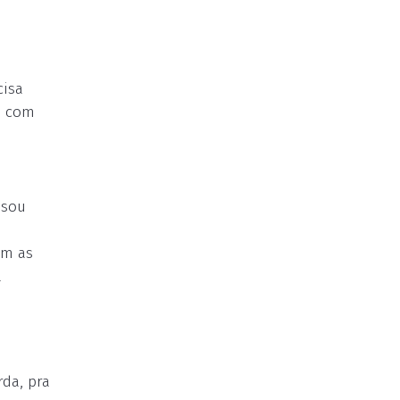
cisa
o com
usou
om as
a
rda, pra