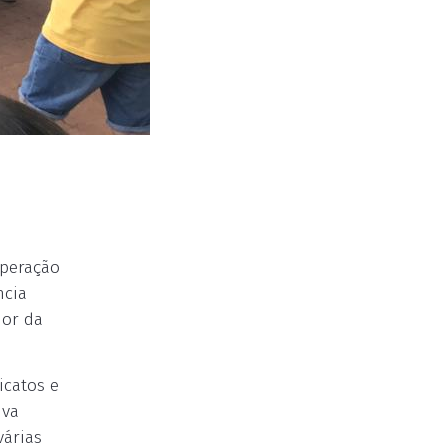
Operação
ncia
dor da
icatos e
iva
várias