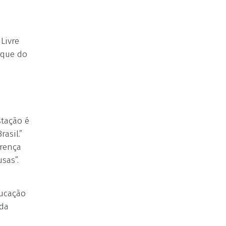
Livre
rque do
stação é
asil.”
erença
sas”.
ducação
ada