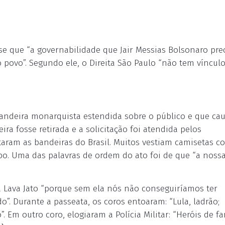
se que “a governabilidade que Jair Messias Bolsonaro pre
o povo”. Segundo ele, o Direita São Paulo “não tem víncul
andeira monarquista estendida sobre o público e que ca
ra fosse retirada e a solicitação foi atendida pelos
aram as bandeiras do Brasil. Muitos vestiam camisetas c
po. Uma das palavras de ordem do ato foi de que “a noss
a Lava Jato “porque sem ela nós não conseguiríamos ter
. Durante a passeata, os coros entoaram: “Lula, ladrão;
”. Em outro coro, elogiaram a Polícia Militar: “Heróis de fa