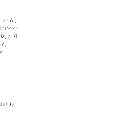
 herói,
dores se
la, o PT
ld,
s
palmas