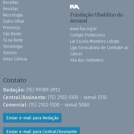
Receitas
Revistas
Fundação Ubaldino do
Necrologia
Amaral
Outro Olhar
Presença
www.fua.org.br
São Bento
Colégio Politécnico
Tá na Rede
Lar Escola Monteiro Lobato
Tecnologia
Liga Sorocabana de Combate ao
Turismo
Câncer
Uniso Ciência
Vila dos Velhinhos
Contato
Redação:
(15) 99789-3913
Central/Assinante:
(15) 2102-5100 - ramal 5110
Comercial:
(15) 2102-5100 - ramal 5060
Enviar e-mail para Redação
Enviar e-mail para Central/Assinante