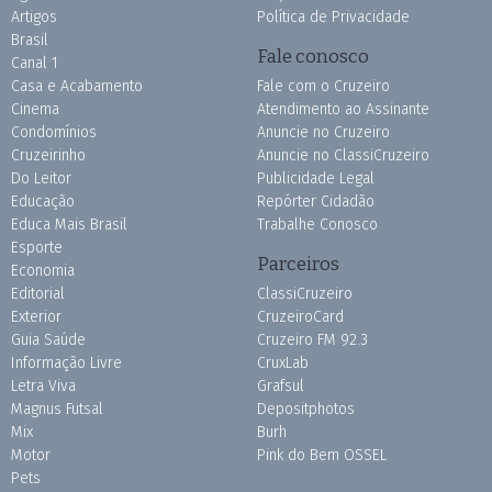
Artigos
Política de Privacidade
Brasil
Fale conosco
Canal 1
Casa e Acabamento
Fale com o Cruzeiro
Cinema
Atendimento ao Assinante
Condomínios
Anuncie no Cruzeiro
Cruzeirinho
Anuncie no ClassiCruzeiro
Do Leitor
Publicidade Legal
Educação
Repórter Cidadão
Educa Mais Brasil
Trabalhe Conosco
Esporte
Parceiros
Economia
Editorial
ClassiCruzeiro
Exterior
CruzeiroCard
Guia Saúde
Cruzeiro FM 92.3
Informação Livre
CruxLab
Letra Viva
Grafsul
Magnus Futsal
Depositphotos
Mix
Burh
Motor
Pink do Bem OSSEL
Pets