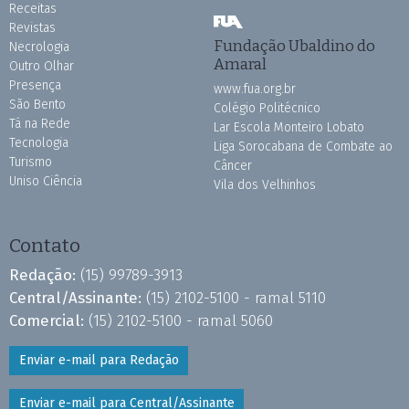
Receitas
Revistas
Fundação Ubaldino do
Necrologia
Amaral
Outro Olhar
Presença
www.fua.org.br
São Bento
Colégio Politécnico
Tá na Rede
Lar Escola Monteiro Lobato
Tecnologia
Liga Sorocabana de Combate ao
Turismo
Câncer
Uniso Ciência
Vila dos Velhinhos
Contato
Redação:
(15) 99789-3913
Central/Assinante:
(15) 2102-5100 - ramal 5110
Comercial:
(15) 2102-5100 - ramal 5060
Enviar e-mail para Redação
Enviar e-mail para Central/Assinante