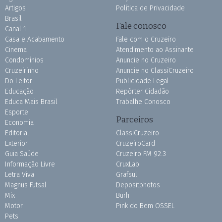
Artigos
Política de Privacidade
Brasil
Fale conosco
Canal 1
Casa e Acabamento
Fale com o Cruzeiro
Cinema
Atendimento ao Assinante
Condomínios
Anuncie no Cruzeiro
Cruzeirinho
Anuncie no ClassiCruzeiro
Do Leitor
Publicidade Legal
Educação
Repórter Cidadão
Educa Mais Brasil
Trabalhe Conosco
Esporte
Parceiros
Economia
Editorial
ClassiCruzeiro
Exterior
CruzeiroCard
Guia Saúde
Cruzeiro FM 92.3
Informação Livre
CruxLab
Letra Viva
Grafsul
Magnus Futsal
Depositphotos
Mix
Burh
Motor
Pink do Bem OSSEL
Pets