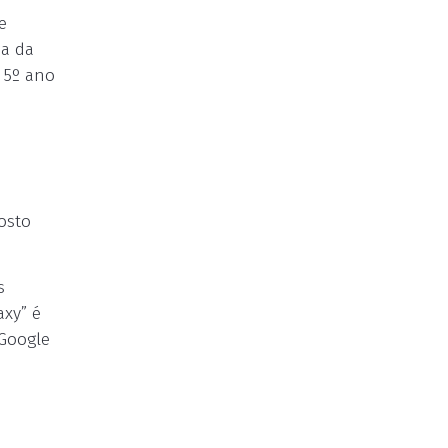
e
ia da
 5º ano
osto
s
axy” é
 Google