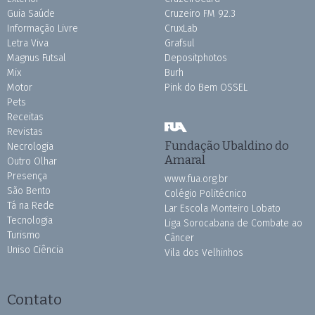
Guia Saúde
Cruzeiro FM 92.3
Informação Livre
CruxLab
Letra Viva
Grafsul
Magnus Futsal
Depositphotos
Mix
Burh
Motor
Pink do Bem OSSEL
Pets
Receitas
Revistas
Fundação Ubaldino do
Necrologia
Amaral
Outro Olhar
Presença
www.fua.org.br
São Bento
Colégio Politécnico
Tá na Rede
Lar Escola Monteiro Lobato
Tecnologia
Liga Sorocabana de Combate ao
Turismo
Câncer
Uniso Ciência
Vila dos Velhinhos
Contato