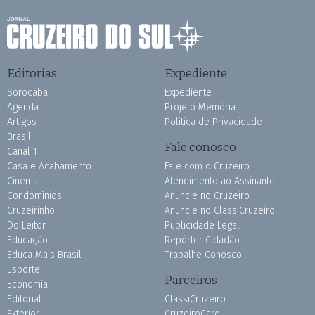
Editorias
Expediente
Sorocaba
Expediente
Agenda
Projeto Memória
Artigos
Política de Privacidade
Brasil
Fale conosco
Canal 1
Casa e Acabamento
Fale com o Cruzeiro
Cinema
Atendimento ao Assinante
Condomínios
Anuncie no Cruzeiro
Cruzeirinho
Anuncie no ClassiCruzeiro
Do Leitor
Publicidade Legal
Educação
Repórter Cidadão
Educa Mais Brasil
Trabalhe Conosco
Esporte
Parceiros
Economia
Editorial
ClassiCruzeiro
Exterior
CruzeiroCard