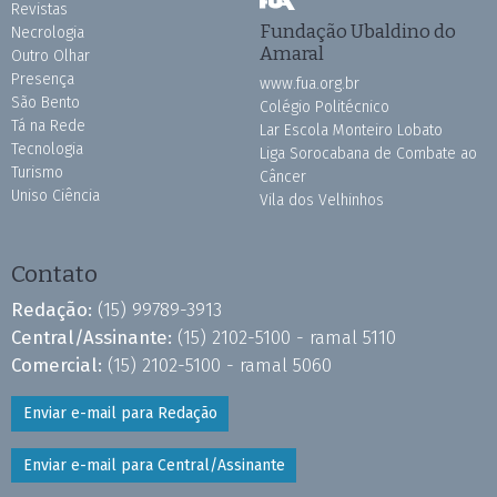
Revistas
Fundação Ubaldino do
Necrologia
Amaral
Outro Olhar
Presença
www.fua.org.br
São Bento
Colégio Politécnico
Tá na Rede
Lar Escola Monteiro Lobato
Tecnologia
Liga Sorocabana de Combate ao
Turismo
Câncer
Uniso Ciência
Vila dos Velhinhos
Contato
Redação:
(15) 99789-3913
Central/Assinante:
(15) 2102-5100 - ramal 5110
Comercial:
(15) 2102-5100 - ramal 5060
Enviar e-mail para Redação
Enviar e-mail para Central/Assinante