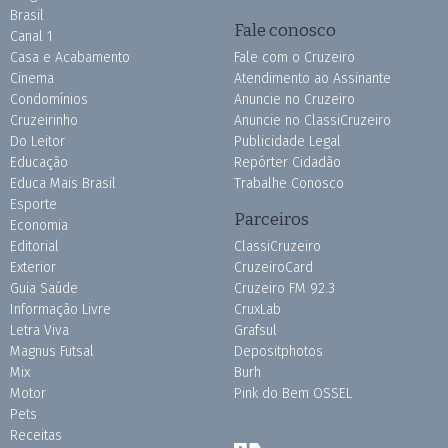
Brasil
Fale conosco
Canal 1
Casa e Acabamento
Fale com o Cruzeiro
Cinema
Atendimento ao Assinante
Condomínios
Anuncie no Cruzeiro
Cruzeirinho
Anuncie no ClassiCruzeiro
Do Leitor
Publicidade Legal
Educação
Repórter Cidadão
Educa Mais Brasil
Trabalhe Conosco
Esporte
Parceiros
Economia
Editorial
ClassiCruzeiro
Exterior
CruzeiroCard
Guia Saúde
Cruzeiro FM 92.3
Informação Livre
CruxLab
Letra Viva
Grafsul
Magnus Futsal
Depositphotos
Mix
Burh
Motor
Pink do Bem OSSEL
Pets
Receitas