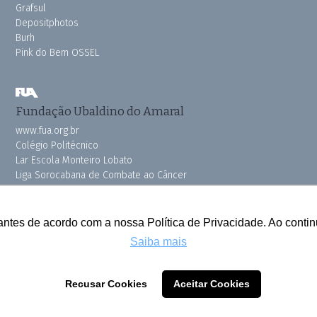
Grafsul
Depositphotos
Burh
Pink do Bem OSSEL
Fundação Ubaldino do Amaral
www.fua.org.br
Colégio Politécnico
Lar Escola Monteiro Lobato
Liga Sorocabana de Combate ao Câncer
Vila dos Velhinhos
antes de acordo com a nossa Política de Privacidade. Ao cont
Saiba mais
Todos os direitos reservados © 2025 Cruzeiro do Sul
Recusar Cookies
Aceitar Cookies