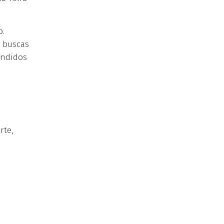
o.
m buscas
ondidos
rte,