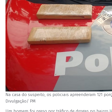
Na casa do suspeito, os policiais apreenderam 121 porç
Divulgação/ PM
Um homem foi preso por tráfico de drogas no bairro J