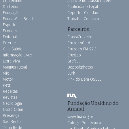
Cruzeirinho
Anuncie no ClassiCruzeiro
Do Leitor
Publicidade Legal
Educação
Repórter Cidadão
Educa Mais Brasil
Trabalhe Conosco
Esporte
Parceiros
Economia
Editorial
ClassiCruzeiro
Exterior
CruzeiroCard
Guia Saúde
Cruzeiro FM 92.3
Informação Livre
CruxLab
Letra Viva
Grafsul
Magnus Futsal
Depositphotos
Mix
Burh
Motor
Pink do Bem OSSEL
Pets
Receitas
Revistas
Fundação Ubaldino do
Necrologia
Amaral
Outro Olhar
Presença
www.fua.org.br
São Bento
Colégio Politécnico
Tá na Rede
Lar Escola Monteiro Lobato