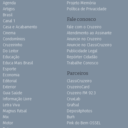
Agenda
Projeto Memória
Artigos
Política de Privacidade
Brasil
Fale conosco
Canal 1
Casa e Acabamento
Fale com o Cruzeiro
Cinema
Atendimento ao Assinante
Condomínios
Anuncie no Cruzeiro
Cruzeirinho
Anuncie no ClassiCruzeiro
Do Leitor
Publicidade Legal
Educação
Repórter Cidadão
Educa Mais Brasil
Trabalhe Conosco
Esporte
Parceiros
Economia
Editorial
ClassiCruzeiro
Exterior
CruzeiroCard
Guia Saúde
Cruzeiro FM 92.3
Informação Livre
CruxLab
Letra Viva
Grafsul
Magnus Futsal
Depositphotos
Mix
Burh
Motor
Pink do Bem OSSEL