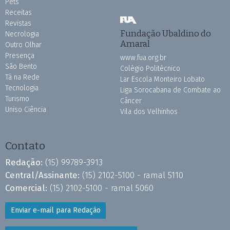
Pets
Receitas
Revistas
Fundação Ubaldino do
Necrologia
Amaral
Outro Olhar
Presença
www.fua.org.br
São Bento
Colégio Politécnico
Tá na Rede
Lar Escola Monteiro Lobato
Tecnologia
Liga Sorocabana de Combate ao
Turismo
Câncer
Uniso Ciência
Vila dos Velhinhos
Contato
Redação:
(15) 99789-3913
Central/Assinante:
(15) 2102-5100 - ramal 5110
Comercial:
(15) 2102-5100 - ramal 5060
Enviar e-mail para Redação