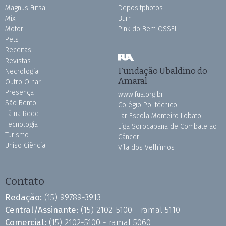
Magnus Futsal
Depositphotos
Mix
Burh
Motor
Pink do Bem OSSEL
Pets
Receitas
Revistas
Fundação Ubaldino do
Necrologia
Amaral
Outro Olhar
Presença
www.fua.org.br
São Bento
Colégio Politécnico
Tá na Rede
Lar Escola Monteiro Lobato
Tecnologia
Liga Sorocabana de Combate ao
Turismo
Câncer
Uniso Ciência
Vila dos Velhinhos
Contato
Redação:
(15) 99789-3913
Central/Assinante:
(15) 2102-5100 - ramal 5110
Comercial:
(15) 2102-5100 - ramal 5060