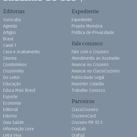
Editorias
Expediente
Sorocaba
Expediente
Agenda
Projeto Memória
Artigos
Política de Privacidade
Brasil
Fale conosco
Canal 1
Casa e Acabamento
Fale com o Cruzeiro
Cinema
Atendimento ao Assinante
Condomínios
Anuncie no Cruzeiro
Cruzeirinho
Anuncie no ClassiCruzeiro
Do Leitor
Publicidade Legal
Educação
Repórter Cidadão
Educa Mais Brasil
Trabalhe Conosco
Esporte
Parceiros
Economia
Editorial
ClassiCruzeiro
Exterior
CruzeiroCard
Guia Saúde
Cruzeiro FM 92.3
Informação Livre
CruxLab
Letra Viva
Grafsul