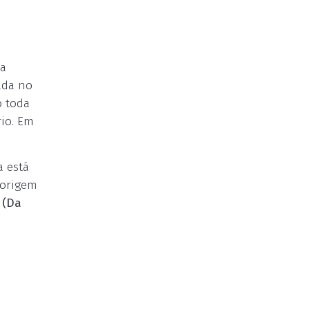
da
ada no
o toda
rio. Em
a está
 origem
.
(Da