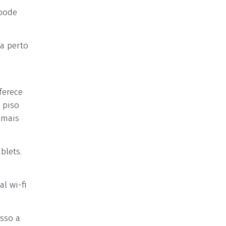
 pode
a perto
ferece
 piso
 mais
blets.
l wi-fi
sso a