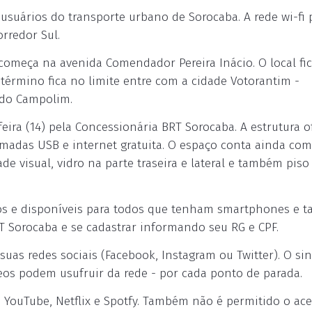
s usuários do transporte urbano de Sorocaba. A rede wi-fi
rredor Sul.
começa na avenida Comendador Pereira Inácio. O local fic
 término fica no limite entre com a cidade Votorantim -
 do Campolim.
eira (14) pela Concessionária BRT Sorocaba. A estrutura o
madas USB e internet gratuita. O espaço conta ainda com
e visual, vidro na parte traseira e lateral e também piso
tos e disponíveis para todos que tenham smartphones e ta
RT Sorocaba e se cadastrar informando seu RG e CPF.
uas redes sociais (Facebook, Instagram ou Twitter). O sina
eos podem usufruir da rede - por cada ponto de parada.
YouTube, Netflix e Spotfy. Também não é permitido o ace