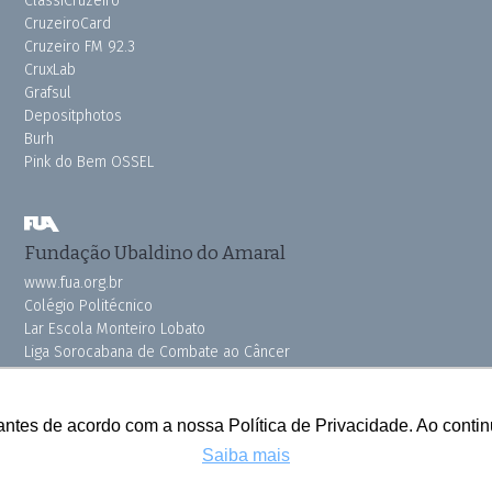
ClassiCruzeiro
CruzeiroCard
Cruzeiro FM 92.3
CruxLab
Grafsul
Depositphotos
Burh
Pink do Bem OSSEL
Fundação Ubaldino do Amaral
www.fua.org.br
Colégio Politécnico
Lar Escola Monteiro Lobato
Liga Sorocabana de Combate ao Câncer
Vila dos Velhinhos
antes de acordo com a nossa Política de Privacidade. Ao cont
Saiba mais