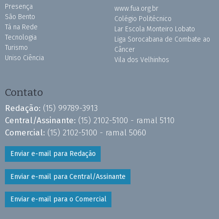
Presença
www.fua.org.br
São Bento
Colégio Politécnico
Tá na Rede
Lar Escola Monteiro Lobato
Tecnologia
Liga Sorocabana de Combate ao
Turismo
Câncer
Uniso Ciência
Vila dos Velhinhos
Contato
Redação:
(15) 99789-3913
Central/Assinante:
(15) 2102-5100 - ramal 5110
Comercial:
(15) 2102-5100 - ramal 5060
Enviar e-mail para Redação
Enviar e-mail para Central/Assinante
Enviar e-mail para o Comercial