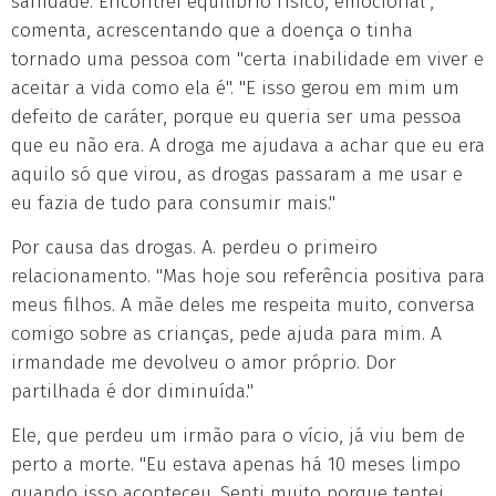
sanidade. Encontrei equilíbrio físico, emocional",
comenta, acrescentando que a doença o tinha
tornado uma pessoa com "certa inabilidade em viver e
aceitar a vida como ela é". "E isso gerou em mim um
defeito de caráter, porque eu queria ser uma pessoa
que eu não era. A droga me ajudava a achar que eu era
aquilo só que virou, as drogas passaram a me usar e
eu fazia de tudo para consumir mais."
Por causa das drogas. A. perdeu o primeiro
relacionamento. "Mas hoje sou referência positiva para
meus filhos. A mãe deles me respeita muito, conversa
comigo sobre as crianças, pede ajuda para mim. A
irmandade me devolveu o amor próprio. Dor
partilhada é dor diminuída."
Ele, que perdeu um irmão para o vício, já viu bem de
perto a morte. "Eu estava apenas há 10 meses limpo
quando isso aconteceu. Senti muito porque tentei