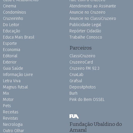
Cinema
Atendimento ao Assinante
Condomínios
Anuncie no Cruzeiro
Cruzeirinho
Anuncie no ClassiCruzeiro
Do Leitor
Publicidade Legal
Educação
Repórter Cidadão
Educa Mais Brasil
Trabalhe Conosco
Esporte
Parceiros
Economia
Editorial
ClassiCruzeiro
Exterior
CruzeiroCard
Guia Saúde
Cruzeiro FM 92.3
Informação Livre
CruxLab
Letra Viva
Grafsul
Magnus Futsal
Depositphotos
Mix
Burh
Motor
Pink do Bem OSSEL
Pets
Receitas
Revistas
Fundação Ubaldino do
Necrologia
Amaral
Outro Olhar