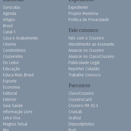
Sorocaba
Expediente
Agenda
Projeto Memória
Artigos
Política de Privacidade
Brasil
Fale conosco
Canal 1
Casa e Acabamento
Fale com o Cruzeiro
Cinema
Atendimento ao Assinante
Condomínios
Anuncie no Cruzeiro
Cruzeirinho
Anuncie no ClassiCruzeiro
Do Leitor
Publicidade Legal
Educação
Repórter Cidadão
Educa Mais Brasil
Trabalhe Conosco
Esporte
Parceiros
Economia
Editorial
ClassiCruzeiro
Exterior
CruzeiroCard
Guia Saúde
Cruzeiro FM 92.3
Informação Livre
CruxLab
Letra Viva
Grafsul
Magnus Futsal
Depositphotos
Mix
Burh