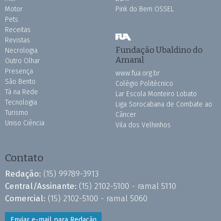
Motor
Pink do Bem OSSEL
Pets
Receitas
Revistas
Fundação Ubaldino do
Necrologia
Amaral
Outro Olhar
Presença
www.fua.org.br
São Bento
Colégio Politécnico
Tá na Rede
Lar Escola Monteiro Lobato
Tecnologia
Liga Sorocabana de Combate ao
Turismo
Câncer
Uniso Ciência
Vila dos Velhinhos
Contato
Redação:
(15) 99789-3913
Central/Assinante:
(15) 2102-5100 - ramal 5110
Comercial:
(15) 2102-5100 - ramal 5060
Enviar e-mail para Redação