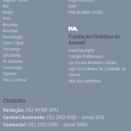
Magnus Futsal
Depositphotos
Mix
Burh
Motor
Pink do Bem OSSEL
Pets
Receitas
Revistas
Fundação Ubaldino do
Necrologia
Amaral
Outro Olhar
Presença
www.fua.org.br
São Bento
Colégio Politécnico
Tá na Rede
Lar Escola Monteiro Lobato
Tecnologia
Liga Sorocabana de Combate ao
Turismo
Câncer
Uniso Ciência
Vila dos Velhinhos
Contato
Redação:
(15) 99789-3913
Central/Assinante:
(15) 2102-5100 - ramal 5110
Comercial:
(15) 2102-5100 - ramal 5060