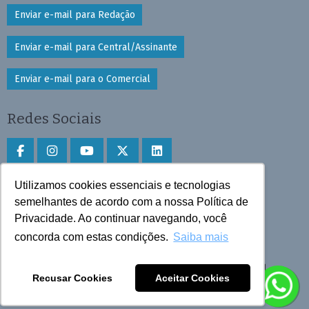
Enviar e-mail para Redação
Enviar e-mail para Central/Assinante
Enviar e-mail para o Comercial
Redes Sociais
Utilizamos cookies essenciais e tecnologias
Faça download do aplicativo
semelhantes de acordo com a nossa Política de
Privacidade. Ao continuar navegando, você
Play Store e App Store
concorda com estas condições.
Saiba mais
Todos os direitos reservados © 2025 Cruzeiro do Sul
Recusar Cookies
Aceitar Cookies