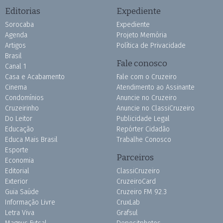
Editorias
Expediente
Sorocaba
Expediente
Agenda
Projeto Memória
Artigos
Política de Privacidade
Brasil
Fale conosco
Canal 1
Casa e Acabamento
Fale com o Cruzeiro
Cinema
Atendimento ao Assinante
Condomínios
Anuncie no Cruzeiro
Cruzeirinho
Anuncie no ClassiCruzeiro
Do Leitor
Publicidade Legal
Educação
Repórter Cidadão
Educa Mais Brasil
Trabalhe Conosco
Esporte
Parceiros
Economia
Editorial
ClassiCruzeiro
Exterior
CruzeiroCard
Guia Saúde
Cruzeiro FM 92.3
Informação Livre
CruxLab
Letra Viva
Grafsul