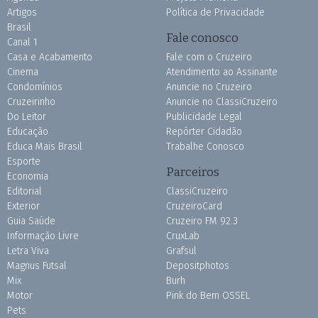
Artigos
Política de Privacidade
Brasil
Fale conosco
Canal 1
Casa e Acabamento
Fale com o Cruzeiro
Cinema
Atendimento ao Assinante
Condomínios
Anuncie no Cruzeiro
Cruzeirinho
Anuncie no ClassiCruzeiro
Do Leitor
Publicidade Legal
Educação
Repórter Cidadão
Educa Mais Brasil
Trabalhe Conosco
Esporte
Parceiros
Economia
Editorial
ClassiCruzeiro
Exterior
CruzeiroCard
Guia Saúde
Cruzeiro FM 92.3
Informação Livre
CruxLab
Letra Viva
Grafsul
Magnus Futsal
Depositphotos
Mix
Burh
Motor
Pink do Bem OSSEL
Pets