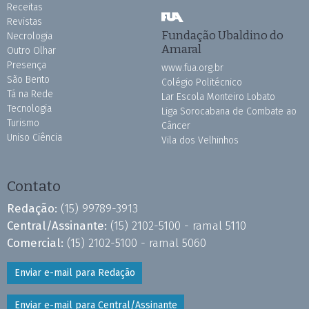
Receitas
Revistas
Fundação Ubaldino do
Necrologia
Amaral
Outro Olhar
Presença
www.fua.org.br
São Bento
Colégio Politécnico
Tá na Rede
Lar Escola Monteiro Lobato
Tecnologia
Liga Sorocabana de Combate ao
Turismo
Câncer
Uniso Ciência
Vila dos Velhinhos
Contato
Redação:
(15) 99789-3913
Central/Assinante:
(15) 2102-5100 - ramal 5110
Comercial:
(15) 2102-5100 - ramal 5060
Enviar e-mail para Redação
Enviar e-mail para Central/Assinante