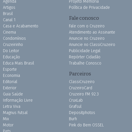
Agenda
Projeto Memória
Artigos
Política de Privacidade
Brasil
Fale conosco
Canal 1
Casa e Acabamento
Fale com o Cruzeiro
Cinema
Atendimento ao Assinante
Condomínios
Anuncie no Cruzeiro
Cruzeirinho
Anuncie no ClassiCruzeiro
Do Leitor
Publicidade Legal
Educação
Repórter Cidadão
Educa Mais Brasil
Trabalhe Conosco
Esporte
Parceiros
Economia
Editorial
ClassiCruzeiro
Exterior
CruzeiroCard
Guia Saúde
Cruzeiro FM 92.3
Informação Livre
CruxLab
Letra Viva
Grafsul
Magnus Futsal
Depositphotos
Mix
Burh
Motor
Pink do Bem OSSEL
Pets