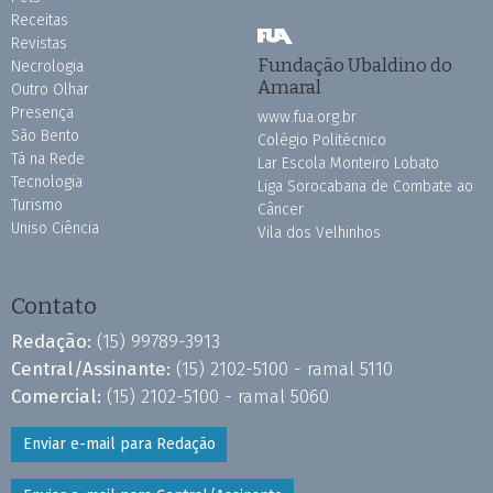
Receitas
Revistas
Fundação Ubaldino do
Necrologia
Amaral
Outro Olhar
Presença
www.fua.org.br
São Bento
Colégio Politécnico
Tá na Rede
Lar Escola Monteiro Lobato
Tecnologia
Liga Sorocabana de Combate ao
Turismo
Câncer
Uniso Ciência
Vila dos Velhinhos
Contato
Redação:
(15) 99789-3913
Central/Assinante:
(15) 2102-5100 - ramal 5110
Comercial:
(15) 2102-5100 - ramal 5060
Enviar e-mail para Redação