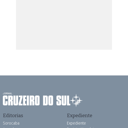
Editorias
Expediente
Sorocaba
Expediente