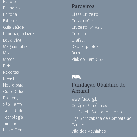
Esporte
Parceiros
Economia
Editorial
ClassiCruzeiro
Exterior
CruzeiroCard
Guia Saúde
Cruzeiro FM 92.3
Informação Livre
CruxLab
Letra Viva
Grafsul
Magnus Futsal
Depositphotos
Mix
Burh
Motor
Pink do Bem OSSEL
Pets
Receitas
Revistas
Fundação Ubaldino do
Necrologia
Amaral
Outro Olhar
Presença
www.fua.org.br
São Bento
Colégio Politécnico
Tá na Rede
Lar Escola Monteiro Lobato
Tecnologia
Liga Sorocabana de Combate ao
Turismo
Câncer
Uniso Ciência
Vila dos Velhinhos