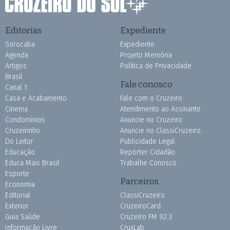
Editorias
Expediente
Sorocaba
Expediente
Agenda
Projeto Memória
Artigos
Política de Privacidade
Brasil
Fale conosco
Canal 1
Casa e Acabamento
Fale com o Cruzeiro
Cinema
Atendimento ao Assinante
Condomínios
Anuncie no Cruzeiro
Cruzeirinho
Anuncie no ClassiCruzeiro
Do Leitor
Publicidade Legal
Educação
Repórter Cidadão
Educa Mais Brasil
Trabalhe Conosco
Esporte
Parceiros
Economia
Editorial
ClassiCruzeiro
Exterior
CruzeiroCard
Guia Saúde
Cruzeiro FM 92.3
Informação Livre
CruxLab