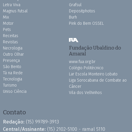
Letra Viva
Grafsul
Magnus Futsal
Depositphotos
Mix
Burh
Motor
Pink do Bem OSSEL
Pets
Receitas
Revistas
Fundação Ubaldino do
Necrologia
Amaral
Outro Olhar
Presença
www.fua.org.br
São Bento
Colégio Politécnico
Tá na Rede
Lar Escola Monteiro Lobato
Tecnologia
Liga Sorocabana de Combate ao
Turismo
Câncer
Uniso Ciência
Vila dos Velhinhos
Contato
Redação:
(15) 99789-3913
Central/Assinante:
(15) 2102-5100 - ramal 5110