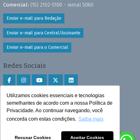
Comercial:
(15) 2102-5100 - ramal 5060
Enviar e-mail para Redação
Enviar e-mail para Central/Assinante
Enviar e-mail para o Comercial
Redes Sociais
Utilizamos cookies essenciais e tecnologias
Faça download do aplicativo
semelhantes de acordo com a nossa Política de
Privacidade. Ao continuar navegando, você
Play Store e App Store
concorda com estas condições.
Saiba mais
Todos os direitos reservados © 2025 Cruzeiro do Sul
Recusar Cookies
Aceitar Cookies