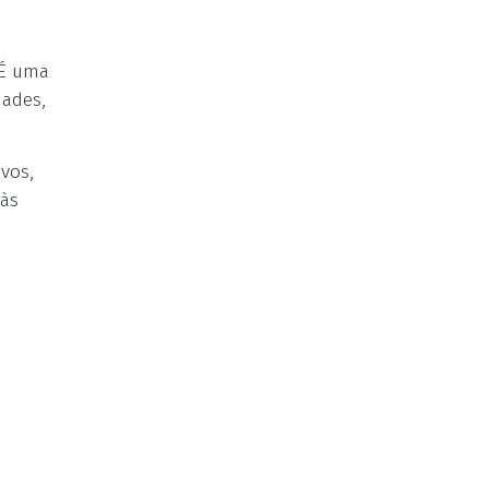
 É uma
dades,
vos,
 às