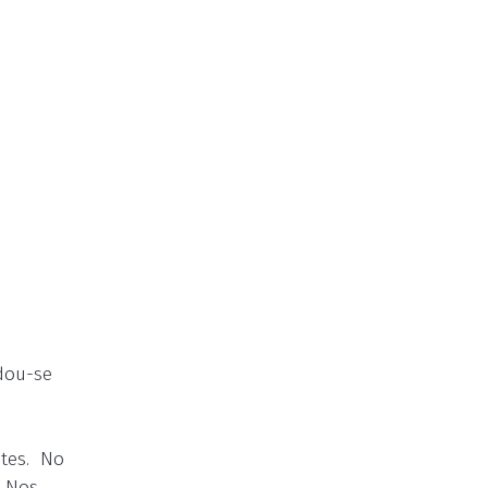
udou-se
o
ntes. No
. Nos