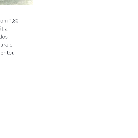
Com 1,80
átia
ados
para o
esentou