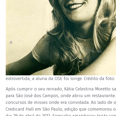
extrovertida, a aluna da OSE foi longe. Crédito da foto:
Após cumprir o seu reinado, Kátia Celestina Moretto s
para São José dos Campos, onde abriu um restaurante.
concursos de misses onde era convidada. Ao lado de out
Credicard Hall em São Paulo, edição que comemorou o
dia 29 de abril de 2013, Sorocaba amanheceu triste c