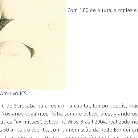
Com 1,80 de altura, simples e
 Arquivo JCS
aiu de Sorocaba para residir na capital, tempo depois, m
 Nos anos seguintes, Kátia sempre esteve prestigiando os
ras “ex-misses”, esteve no Miss Brasil 2004, realizado n
s 50 anos do evento, com transmissão da Rede Bandeira
om a sua morte, aos 56 anos, em decorrência de um câncer