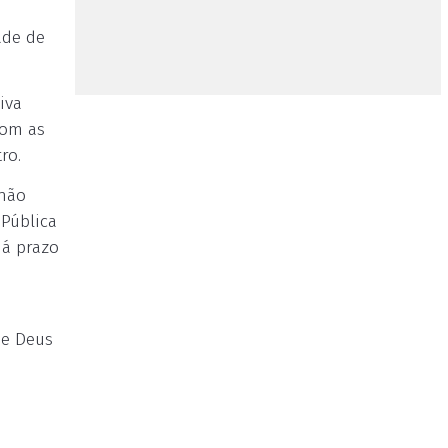
ade de
iva
com as
ro.
 não
 Pública
há prazo
de Deus