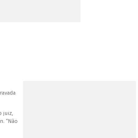
gravada
 juiz,
on. “Não