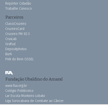
Repórter Cidadão
Trabalhe Conosco
Parceiros
ClassiCruzeiro
CruzeiroCard
Cruzeiro FM 92.3
CruxLab
Grafsul
Depositphotos
Burh
Pink do Bem OSSEL
Fundação Ubaldino do Amaral
www.fua.org.br
Colégio Politécnico
Lar Escola Monteiro Lobato
Liga Sorocabana de Combate ao Câncer
Vila dos Velhinhos