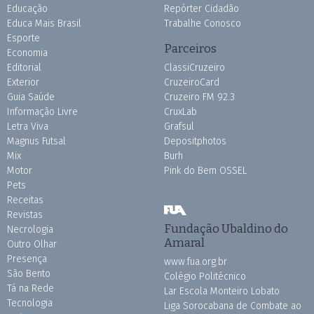
Educação
Repórter Cidadão
Educa Mais Brasil
Trabalhe Conosco
Esporte
Parceiros
Economia
Editorial
ClassiCruzeiro
Exterior
CruzeiroCard
Guia Saúde
Cruzeiro FM 92.3
Informação Livre
CruxLab
Letra Viva
Grafsul
Magnus Futsal
Depositphotos
Mix
Burh
Motor
Pink do Bem OSSEL
Pets
Receitas
Revistas
Fundação Ubaldino do
Necrologia
Amaral
Outro Olhar
Presença
www.fua.org.br
São Bento
Colégio Politécnico
Tá na Rede
Lar Escola Monteiro Lobato
Tecnologia
Liga Sorocabana de Combate ao