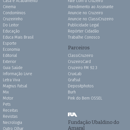
Casa e Acabamento
Fale com o Cruzeiro
Cinema
Atendimento ao Assinante
Condomínios
Anuncie no Cruzeiro
Cruzeirinho
Anuncie no ClassiCruzeiro
Do Leitor
Publicidade Legal
Educação
Repórter Cidadão
Educa Mais Brasil
Trabalhe Conosco
Esporte
Parceiros
Economia
Editorial
ClassiCruzeiro
Exterior
CruzeiroCard
Guia Saúde
Cruzeiro FM 92.3
Informação Livre
CruxLab
Letra Viva
Grafsul
Magnus Futsal
Depositphotos
Mix
Burh
Motor
Pink do Bem OSSEL
Pets
Receitas
Revistas
Fundação Ubaldino do
Necrologia
Amaral
Outro Olhar