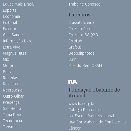
Educa Mais Brasil
Trabalhe Conosco
Esporte
Parceiros
Economia
Editorial
ClassiCruzeiro
Exterior
CruzeiroCard
Guia Saúde
Cruzeiro FM 92.3
Informação Livre
CruxLab
Letra Viva
Grafsul
Magnus Futsal
Depositphotos
Mix
Burh
Motor
Pink do Bem OSSEL
Pets
Receitas
Revistas
Fundação Ubaldino do
Necrologia
Amaral
Outro Olhar
Presença
www.fua.org.br
São Bento
Colégio Politécnico
Tá na Rede
Lar Escola Monteiro Lobato
Tecnologia
Liga Sorocabana de Combate ao
Turismo
Câncer