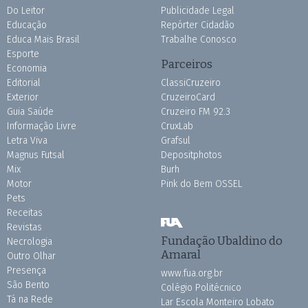
Do Leitor
Publicidade Legal
Educação
Repórter Cidadão
Educa Mais Brasil
Trabalhe Conosco
Esporte
Parceiros
Economia
Editorial
ClassiCruzeiro
Exterior
CruzeiroCard
Guia Saúde
Cruzeiro FM 92.3
Informação Livre
CruxLab
Letra Viva
Grafsul
Magnus Futsal
Depositphotos
Mix
Burh
Motor
Pink do Bem OSSEL
Pets
Receitas
Revistas
Fundação Ubaldino do
Necrologia
Amaral
Outro Olhar
Presença
www.fua.org.br
São Bento
Colégio Politécnico
Tá na Rede
Lar Escola Monteiro Lobato