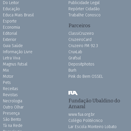
Do Leitor
Publicidade Legal
Educação
Repórter Cidadão
Educa Mais Brasil
Trabalhe Conosco
Esporte
Parceiros
Economia
Editorial
ClassiCruzeiro
Exterior
CruzeiroCard
Guia Saúde
Cruzeiro FM 92.3
Informação Livre
CruxLab
Letra Viva
Grafsul
Magnus Futsal
Depositphotos
Mix
Burh
Motor
Pink do Bem OSSEL
Pets
Receitas
Revistas
Fundação Ubaldino do
Necrologia
Amaral
Outro Olhar
Presença
www.fua.org.br
São Bento
Colégio Politécnico
Tá na Rede
Lar Escola Monteiro Lobato