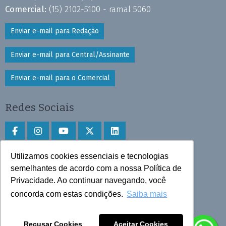
Comercial:
(15) 2102-5100 - ramal 5060
Enviar e-mail para Redação
Enviar e-mail para Central/Assinante
Enviar e-mail para o Comercial
Redes Sociais
Utilizamos cookies essenciais e tecnologias
Faça download do aplicativo
semelhantes de acordo com a nossa Política de
Play Store e App Store
Privacidade. Ao continuar navegando, você
concorda com estas condições.
Saiba mais
Todos os direitos reservados © 2025 Cruzeiro do Sul
Recusar Cookies
Aceitar Cookies