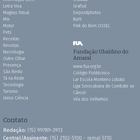
Letra Viva
Grafsul
Magnus Futsal
Depositphotos
Mix
Burh
Motor
Pink do Bem OSSEL
Pets
Receitas
Revistas
Fundação Ubaldino do
Necrologia
Amaral
Outro Olhar
Presença
www.fua.org.br
São Bento
Colégio Politécnico
Tá na Rede
Lar Escola Monteiro Lobato
Tecnologia
Liga Sorocabana de Combate ao
Turismo
Câncer
Uniso Ciência
Vila dos Velhinhos
Contato
Redação:
(15) 99789-3913
Central/Assinante:
(15) 2102-5100 - ramal 5110