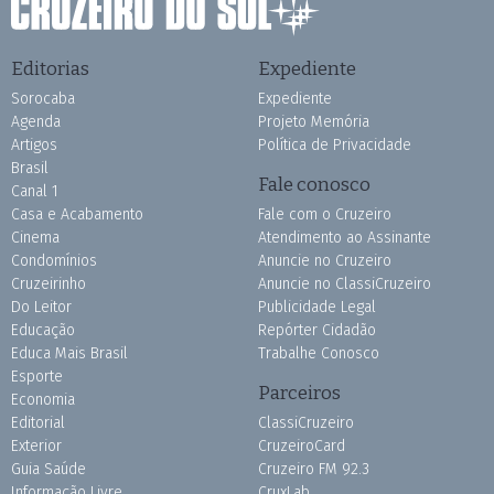
Editorias
Expediente
Sorocaba
Expediente
Agenda
Projeto Memória
Artigos
Política de Privacidade
Brasil
Fale conosco
Canal 1
Casa e Acabamento
Fale com o Cruzeiro
Cinema
Atendimento ao Assinante
Condomínios
Anuncie no Cruzeiro
Cruzeirinho
Anuncie no ClassiCruzeiro
Do Leitor
Publicidade Legal
Educação
Repórter Cidadão
Educa Mais Brasil
Trabalhe Conosco
Esporte
Parceiros
Economia
Editorial
ClassiCruzeiro
Exterior
CruzeiroCard
Guia Saúde
Cruzeiro FM 92.3
Informação Livre
CruxLab