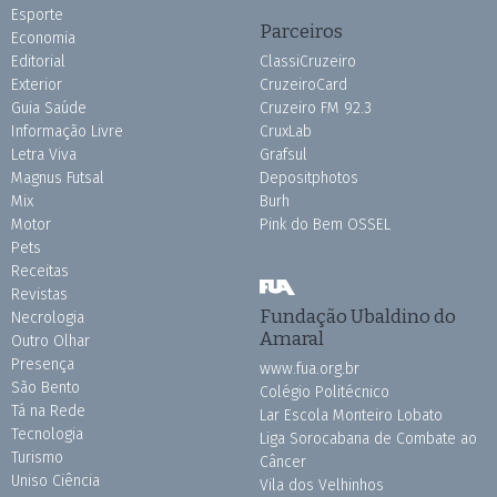
Esporte
Parceiros
Economia
Editorial
ClassiCruzeiro
Exterior
CruzeiroCard
Guia Saúde
Cruzeiro FM 92.3
Informação Livre
CruxLab
Letra Viva
Grafsul
Magnus Futsal
Depositphotos
Mix
Burh
Motor
Pink do Bem OSSEL
Pets
Receitas
Revistas
Fundação Ubaldino do
Necrologia
Amaral
Outro Olhar
Presença
www.fua.org.br
São Bento
Colégio Politécnico
Tá na Rede
Lar Escola Monteiro Lobato
Tecnologia
Liga Sorocabana de Combate ao
Turismo
Câncer
Uniso Ciência
Vila dos Velhinhos