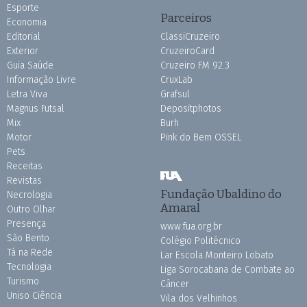
Esporte
Parceiros
Economia
Editorial
ClassiCruzeiro
Exterior
CruzeiroCard
Guia Saúde
Cruzeiro FM 92.3
Informação Livre
CruxLab
Letra Viva
Grafsul
Magnus Futsal
Depositphotos
Mix
Burh
Motor
Pink do Bem OSSEL
Pets
Receitas
Revistas
Fundação Ubaldino do
Necrologia
Amaral
Outro Olhar
Presença
www.fua.org.br
São Bento
Colégio Politécnico
Tá na Rede
Lar Escola Monteiro Lobato
Tecnologia
Liga Sorocabana de Combate ao
Turismo
Câncer
Uniso Ciência
Vila dos Velhinhos