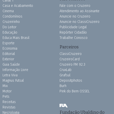
Canal 1
Casa e Acabamento
Fale com o Cruzeiro
Cinema
Atendimento ao Assinante
Condomínios
Anuncie no Cruzeiro
Cruzeirinho
Anuncie no ClassiCruzeiro
Do Leitor
Publicidade Legal
Educação
Repórter Cidadão
Educa Mais Brasil
Trabalhe Conosco
Esporte
Parceiros
Economia
Editorial
ClassiCruzeiro
Exterior
CruzeiroCard
Guia Saúde
Cruzeiro FM 92.3
Informação Livre
CruxLab
Letra Viva
Grafsul
Magnus Futsal
Depositphotos
Mix
Burh
Motor
Pink do Bem OSSEL
Pets
Receitas
Revistas
Fundação Ubaldino do
Necrologia