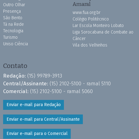
Amaral
Outro Olhar
Presença
www.fua.org.br
São Bento
Colégio Politécnico
Tá na Rede
Lar Escola Monteiro Lobato
Tecnologia
Liga Sorocabana de Combate ao
Turismo
Câncer
Uniso Ciência
Vila dos Velhinhos
Contato
Redação:
(15) 99789-3913
Central/Assinante:
(15) 2102-5100 - ramal 5110
Comercial:
(15) 2102-5100 - ramal 5060
Enviar e-mail para Redação
Enviar e-mail para Central/Assinante
Enviar e-mail para o Comercial