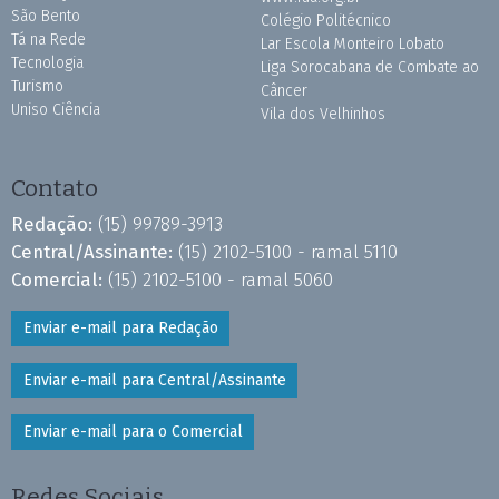
São Bento
Colégio Politécnico
Tá na Rede
Lar Escola Monteiro Lobato
Tecnologia
Liga Sorocabana de Combate ao
Turismo
Câncer
Uniso Ciência
Vila dos Velhinhos
Contato
Redação:
(15) 99789-3913
Central/Assinante:
(15) 2102-5100 - ramal 5110
Comercial:
(15) 2102-5100 - ramal 5060
Enviar e-mail para Redação
Enviar e-mail para Central/Assinante
Enviar e-mail para o Comercial
Redes Sociais