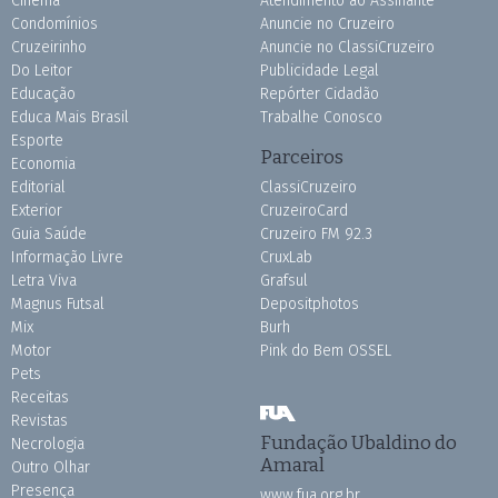
Cinema
Atendimento ao Assinante
Condomínios
Anuncie no Cruzeiro
Cruzeirinho
Anuncie no ClassiCruzeiro
Do Leitor
Publicidade Legal
Educação
Repórter Cidadão
Educa Mais Brasil
Trabalhe Conosco
Esporte
Parceiros
Economia
Editorial
ClassiCruzeiro
Exterior
CruzeiroCard
Guia Saúde
Cruzeiro FM 92.3
Informação Livre
CruxLab
Letra Viva
Grafsul
Magnus Futsal
Depositphotos
Mix
Burh
Motor
Pink do Bem OSSEL
Pets
Receitas
Revistas
Fundação Ubaldino do
Necrologia
Amaral
Outro Olhar
Presença
www.fua.org.br