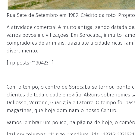
Rua Sete de Setembro em 1989. Crédito da foto: Projeto
A atividade comercial é muito antiga, sendo datada d
vários povos e civilizações. Em Sorocaba, é muito fam
compradores de animais, trazia até a cidade ricas famíl
divertimento.
[irp posts="130423" ]
Com o tempo, o centro de Sorocaba se tornou ponto co
clientes de toda cidade e região. Alguns sobrenomes
Dellosso, Verrone, Guariglia e Latorre. O tempo foi p
magazines, que hoje dominam o nosso Centro.
Vamos lembrar um pouco, na página de hoje, o comérci
[gallery columns="1" size="medium" ids="133161,133162,13