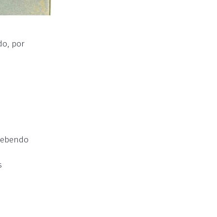
do, por
ecebendo
s