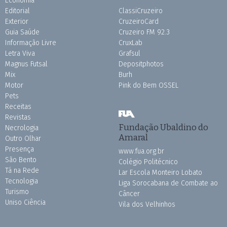
Economia
Editorial
ClassiCruzeiro
Exterior
CruzeiroCard
Guia Saúde
Cruzeiro FM 92.3
Informação Livre
CruxLab
Letra Viva
Grafsul
Magnus Futsal
Depositphotos
Mix
Burh
Motor
Pink do Bem OSSEL
Pets
Receitas
Revistas
Fundação Ubaldino do
Necrologia
Amaral
Outro Olhar
Presença
www.fua.org.br
São Bento
Colégio Politécnico
Tá na Rede
Lar Escola Monteiro Lobato
Tecnologia
Liga Sorocabana de Combate ao
Turismo
Câncer
Uniso Ciência
Vila dos Velhinhos