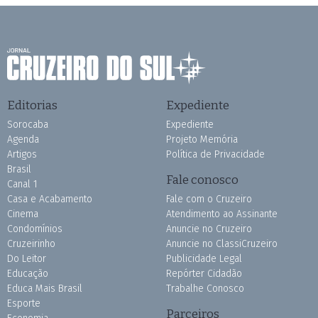
Editorias
Expediente
Sorocaba
Expediente
Agenda
Projeto Memória
Artigos
Política de Privacidade
Brasil
Fale conosco
Canal 1
Casa e Acabamento
Fale com o Cruzeiro
Cinema
Atendimento ao Assinante
Condomínios
Anuncie no Cruzeiro
Cruzeirinho
Anuncie no ClassiCruzeiro
Do Leitor
Publicidade Legal
Educação
Repórter Cidadão
Educa Mais Brasil
Trabalhe Conosco
Esporte
Parceiros