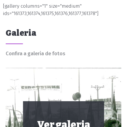
[gallery columns="1" size="medium"
ids="161373,161374,161375,161376,161377,161378"]
Galeria
Confira a galeria de fotos
Ver galeria