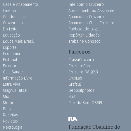
Casa e Acabamento
Fale com o Cruzeiro
Cinema
Atendimento ao Assinante
Condomínios
Anuncie no Cruzeiro
Cruzeirinho
Anuncie no ClassiCruzeiro
Do Leitor
Publicidade Legal
Educação
Repórter Cidadão
Educa Mais Brasil
Trabalhe Conosco
Esporte
Parceiros
Economia
Editorial
ClassiCruzeiro
Exterior
CruzeiroCard
Guia Saúde
Cruzeiro FM 92.3
Informação Livre
CruxLab
Letra Viva
Grafsul
Magnus Futsal
Depositphotos
Mix
Burh
Motor
Pink do Bem OSSEL
Pets
Receitas
Revistas
Fundação Ubaldino do
Necrologia