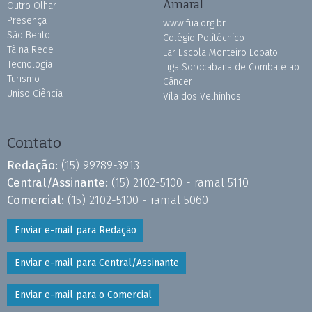
Amaral
Outro Olhar
Presença
www.fua.org.br
São Bento
Colégio Politécnico
Tá na Rede
Lar Escola Monteiro Lobato
Tecnologia
Liga Sorocabana de Combate ao
Turismo
Câncer
Uniso Ciência
Vila dos Velhinhos
Contato
Redação:
(15) 99789-3913
Central/Assinante:
(15) 2102-5100 - ramal 5110
Comercial:
(15) 2102-5100 - ramal 5060
Enviar e-mail para Redação
Enviar e-mail para Central/Assinante
Enviar e-mail para o Comercial