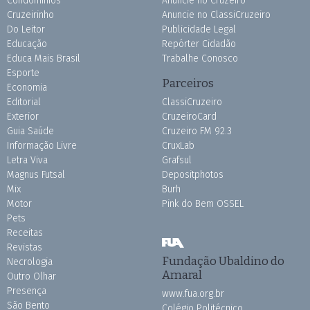
Condomínios
Anuncie no Cruzeiro
Cruzeirinho
Anuncie no ClassiCruzeiro
Do Leitor
Publicidade Legal
Educação
Repórter Cidadão
Educa Mais Brasil
Trabalhe Conosco
Esporte
Parceiros
Economia
Editorial
ClassiCruzeiro
Exterior
CruzeiroCard
Guia Saúde
Cruzeiro FM 92.3
Informação Livre
CruxLab
Letra Viva
Grafsul
Magnus Futsal
Depositphotos
Mix
Burh
Motor
Pink do Bem OSSEL
Pets
Receitas
Revistas
Fundação Ubaldino do
Necrologia
Amaral
Outro Olhar
Presença
www.fua.org.br
São Bento
Colégio Politécnico