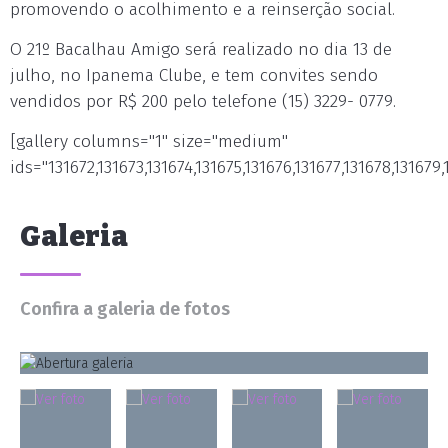
promovendo o acolhimento e a reinserção social.
O 21º Bacalhau Amigo será realizado no dia 13 de
julho, no Ipanema Clube, e tem convites sendo
vendidos por R$ 200 pelo telefone (15) 3229- 0779.
[gallery columns="1" size="medium"
ids="131672,131673,131674,131675,131676,131677,131678,131679,
Galeria
Confira a galeria de fotos