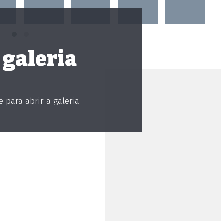
 galeria
 para abrir a galeria