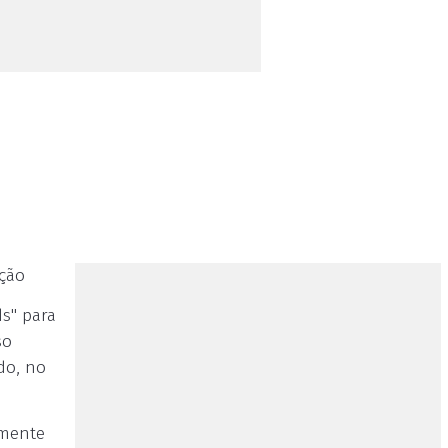
ação
ds" para
so
do, no
lmente