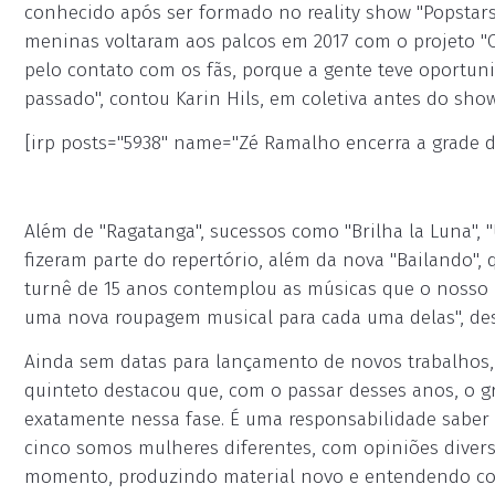
conhecido após ser formado no reality show "Popstars"
meninas voltaram aos palcos em 2017 com o projeto "C
pelo contato com os fãs, porque a gente teve oportu
passado", contou Karin Hils, em coletiva antes do show
[irp posts="5938" name="Zé Ramalho encerra a grade d
Além de "Ragatanga", sucessos como "Brilha la Luna", "U
fizeram parte do repertório, além da nova "Bailando",
turnê de 15 anos contemplou as músicas que o nosso p
uma nova roupagem musical para cada uma delas", dest
Ainda sem datas para lançamento de novos trabalhos,
quinteto destacou que, com o passar desses anos, o 
exatamente nessa fase. É uma responsabilidade saber
cinco somos mulheres diferentes, com opiniões diver
momento, produzindo material novo e entendendo co