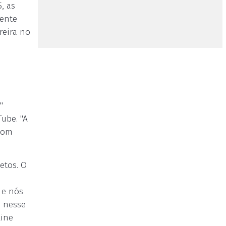
, as
mente
reira no
"
ube. "A
 com
etos. O
 e nós
e nesse
line