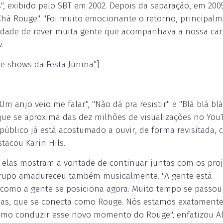
, exibido pelo SBT em 2002. Depois da separação, em 2005
há Rouge". "Foi muito emocionante o retorno, principal
nidade de rever muita gente que acompanhava a nossa car
.
e shows da Festa Junina"]
m anjo veio me falar", "Não dá pra resistir" e "Blá blá blá
 que se aproxima das dez milhões de visualizações no YouT
úblico já está acostumado a ouvir, de forma revisitada,
acou Karin Hils.
 elas mostram a vontade de continuar juntas com os proj
grupo amadureceu também musicalmente. "A gente está
 como a gente se posiciona agora. Muito tempo se passou
sas, que se conecta como Rouge. Nós estamos exatament
mo conduzir esse novo momento do Rouge", enfatizou A