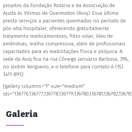
projetos da Fundação Rotária e da Associação de
Ajuda às Vitimas de Queimados (Aviq). Essa última
presta serviços a pacientes queimados no período de
pós-alta hospitalar, oferecendo gratuitamente
tratamento medicamentoso, filtro solar, óleo de
amêndoas, malha compressiva, além de profissionais
capacitados para as reabilitações física e psíquica. A
sede da Aviq fica na rua Cônego Januário Barbosa, 396,
no Jardim Vergueiro, e o telefone para contato é (15)
3411-8912.
[gallery columns="1" size="medium"
ids="136776,136777,136778,136779,136780,136781,136782,13678
Galeria