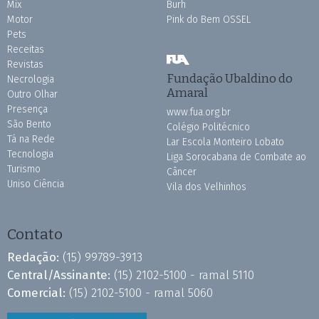
Mix
Burh
Motor
Pink do Bem OSSEL
Pets
Receitas
Revistas
Fundação Ubaldino do
Necrologia
Amaral
Outro Olhar
Presença
www.fua.org.br
São Bento
Colégio Politécnico
Tá na Rede
Lar Escola Monteiro Lobato
Tecnologia
Liga Sorocabana de Combate ao
Turismo
Câncer
Uniso Ciência
Vila dos Velhinhos
Contato
Redação:
(15) 99789-3913
Central/Assinante:
(15) 2102-5100 - ramal 5110
Comercial:
(15) 2102-5100 - ramal 5060