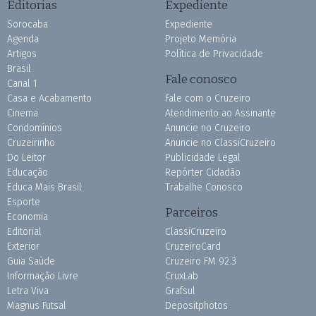
Editorias
Expediente
Sorocaba
Expediente
Agenda
Projeto Memória
Artigos
Política de Privacidade
Brasil
Fale conosco
Canal 1
Casa e Acabamento
Fale com o Cruzeiro
Cinema
Atendimento ao Assinante
Condomínios
Anuncie no Cruzeiro
Cruzeirinho
Anuncie no ClassiCruzeiro
Do Leitor
Publicidade Legal
Educação
Repórter Cidadão
Educa Mais Brasil
Trabalhe Conosco
Esporte
Parceiros
Economia
Editorial
ClassiCruzeiro
Exterior
CruzeiroCard
Guia Saúde
Cruzeiro FM 92.3
Informação Livre
CruxLab
Letra Viva
Grafsul
Magnus Futsal
Depositphotos